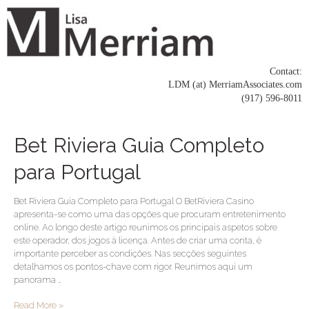
Skip
to
content
Contact:
LDM (at) MerriamAssociates.com
(917) 596-8011
Posts
pagination
Bet
Bet Riviera Guia Completo
Riviera
Guia
para Portugal
Completo
para
Bet Riviera Guia Completo para Portugal O BetRiviera Casino
Portugal
apresenta-se como uma das opções que procuram entretenimento
online. Ao longo deste artigo reunimos os principais aspetos sobre
este operador, dos jogos à licença. Antes de criar uma conta, é
importante perceber as condições. Nas secções seguintes
detalhamos os pontos-chave com rigor. Reunimos aqui um
panorama …
Read More »