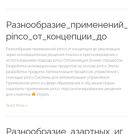
Разнообразие_применений_pinco_от_концепции_до
Разнообразие_применений_
pinco_от_концепции_до
Разнообразие применений pinco от концепции до реализации
через инновационные решения Анализ и прогнозирование с
использованием подхода pinco Оптимизация бизнес-процессов
Разработка инновационных продуктов на основе pinco Этапы
разработки продукта Автоматизация процессов управления с
помощью pinco Системы для автоматизации управления
Применение pinco в сфере образования и обучения Новые
горизонты применения pinco: персонализированные решения
для клиентов
Играть …
Read More »
Разнообразие_азартных_игр_с_olimp_casino_для_опыт-15425766
Разнообразие_азартных_иг