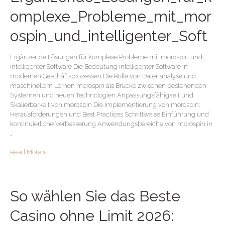
omplexe_Probleme_mit_mor
ospin_und_intelligenter_Soft
Ergänzende Lösungen für komplexe Probleme mit morospin und
intelligenter Software Die Bedeutung intelligenter Software in
modernen Geschäftsprozessen Die Rolle von Datenanalyse und
maschinellem Lernen morospin als Brücke zwischen bestehenden
Systemen und neuen Technologien Anpassungsfähigkeit und
Skalierbarkeit von morospin Die Implementierung von morospin:
Herausforderungen und Best Practices Schrittweise Einführung und
kontinuierliche Verbesserung Anwendungsbereiche von morospin in
…
Read More »
So
So wählen Sie das Beste
wählen
Sie
Casino ohne Limit 2026:
das