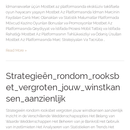
İdmansevərlər üçün Mostbet az platformasında eksklüziv təkliflərlə
oyun həyəcanı yaşayın Mostbet Az Platformasında İdman Mərcinin
Faydaları Canlı Mərc Olanakları və Statistik Məlumatlar Platformada
Mövcud Kazino Oyunları Bonuslar və Promosyonlar Mostbet Az
Platformasında Qeydiyyat və İstifadə Prosesi Mobil Tətbiq və İstifadə
Rahatlığı Mostbet Az Platformasının Təhlükəsizliyi və Ödəniş Üsulları
Mostbet Az Platformasında Mərc Stratejiyaları Və Təcrübə …
Read More »
Strategieën_rondom_rooksbet_vergroten_jouw_winstkansen_aanzienlijk
Strategieën_rondom_rooksb
et_vergroten_jouw_winstkan
sen_aanzienlijk
Strategieën rondom rooksbet vergroten jouw winstkansen aanzienlijk
Inzicht in de Verschillende Weddenschapsopties Het Belang van
Waarde Weddenschappen Het Beheren van je Bankroll Het Gebruik
van Inzetlimieten Het Analyseren van Statistieken en Trends Het