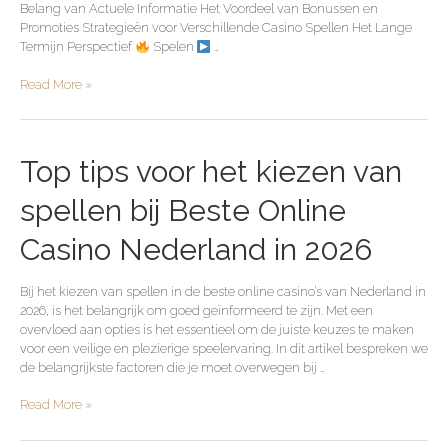
Belang van Actuele Informatie Het Voordeel van Bonussen en
Promoties Strategieën voor Verschillende Casino Spellen Het Lange
Termijn Perspectief
Spelen
…
Read More »
Top
Top tips voor het kiezen van
tips
voor
spellen bij Beste Online
het
kiezen
Casino Nederland in 2026
van
spellen
Bij het kiezen van spellen in de beste online casino’s van Nederland in
bij
2026, is het belangrijk om goed geïnformeerd te zijn. Met een
Beste
overvloed aan opties is het essentieel om de juiste keuzes te maken
Online
voor een veilige en plezierige speelervaring. In dit artikel bespreken we
Casino
de belangrijkste factoren die je moet overwegen bij …
Nederland
in
Read More »
2026