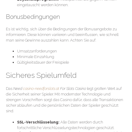
eingetauscht werden können.
Bonusbedingungen
Es ist wichtig, sich über die Bedingungen der Bonusangebote zu
informieren. Diese können variieren und beeinflussen, wie schnell
man seine Gewinne auszahlen kann. Achten Sie auf:
Umsatzanforderungen
Minimale Einzahlung
Gültigkeitsdauer der Freispiele
Sicheres Spielumfeld
Das
Need
casino-needforslots.at
For Slots Casino
legt großen Wert auf
die Sicherheit seiner Spieler. Mit modernster Technologie und
strengen Vorschriften sorgt das Casino dafür, dass alle Transaktionen
sicher ablaufen und die persönlichen Daten der Spieler geschützt
sind.
SSL-Verschlüsselung:
Alle Daten werden durch
fortschrittliche Verschlüsselungstechnologien geschützt.