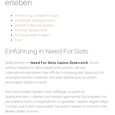
erleben
Einführung in Need For Slots
Vielfalt der Spielautomaten
Attraktive Bonusangebote
Sicheres Spielumfeld
Häufig gestellte Fragen
Fazit
Einführung in Need For Slots
Willkommen im
Need For Slots Casino Österreich
, einem
wahres Paradies für Glücksspiel-Enthusiasten, die das
Adrenalinschübe lieben. Hier trifft die Aufregung des Spiels auf ein
unvergleichliches Ambiente, was jede Spielsession zu einem
besonderen Erlebnis macht.
Das Casino bietet Spielern eine vielfältige Auswahl an
Spielautomaten, Lotterien und weitere spannende Glücksspiele. Um
das Erlebnis noch unvergesslicher zu gestalten, werden regelmäßige
Turniere und Events veranstaltet, bei denen Spieler ihr Können unter
Beweis stellen können.