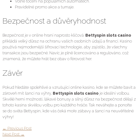
Volné točení na populárních automatech.
Pravidelné promo akce a turnaje.
Bezpečnost a důvěryhodnost
Bezpečnost je v online hraní naprosto klíčová.
Bettyspin slots casino
přikládá velký důraz na ochranu vašich osobních údajů a financí. Kasino
používá nejmodernější šifrovací technologie, aby zajistilo, že všechny
transakce jsou bezpečné. Navíc je plně licencováno a regulováno, což
znamená, že můžete hrát bez obav o férovost her.
Závěr
Pokud hledáte spolehlivé a vzrušující online kasino, kde se můžete bavit a
zároveň mít šanci na výhry,
Bettyspin slots casino
je ideální volbou.
Skvělé herní možnosti, lákavé bonusy a silný důraz na bezpečnost dělají z
tohoto kasina skvělou volbu pro každého hráče. Tak neváhejte a ponořte
se do světa Bettyspin, kde vás čeká moře zábavy a šancí na neuvěřitelné
výhry!
←
Previous Post
Next Post
→