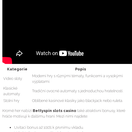
Kategorie
Popis
Moderní hry s různými tématy, funkcemi a vysokými
Video sloty
výplatami.
Klasické
Tradiční ovocné automaty s jednoduchou hratelností.
automaty
Stolní hry
Oblíbené kasinové klasiky jako blackjack nebo ruleta.
Kromě her nabízí
Bettyspin slots casino
také atraktivní bonusy, které
hráče motivují k dalšímu hraní. Mezi nimi najdete:
Uvítací bonus až 100% k prvnímu vkladu.